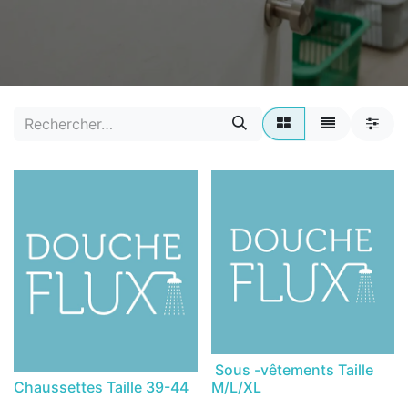
Sous -vêtements Taille
Chaussettes Taille 39-44
M/L/XL